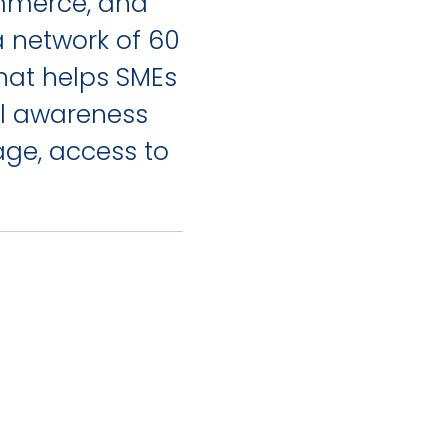
ommerce, and
a network of 60
that helps SMEs
al awareness
ge, access to