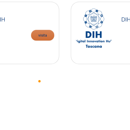
IH
DI
visita