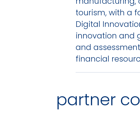
manufacturing, c
tourism, with a 
Digital Innovatio
innovation and g
and assessment,
financial resou
partner co