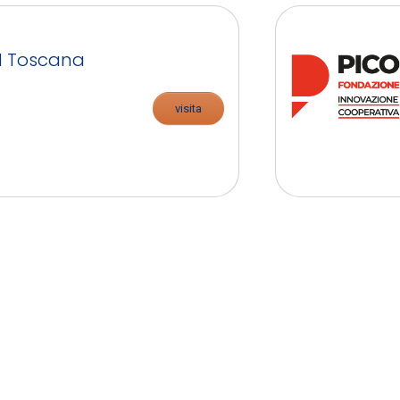
H Toscana
visita