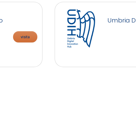
o
Umbria D
visita