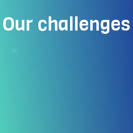
The major challenge of ARTES 5.0 is to
become an access point to knowledge,
skills, and infrastructures of excellence, in a
Our challenges
coordinated “innovation ecosystem”,
allowing the adoption of an increasingly
smarter production and fostering the
sustainability footprint, thanks to a
widespread distributed network of
accessible nodes throughout the Italian
territory to offer innovation services with
international perspectives.