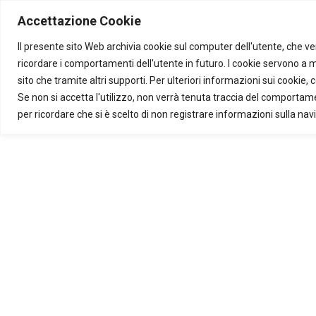
Skip to main content
Accettazione Cookie
Trova il servizio per te
Il presente sito Web archivia cookie sul computer dell'utente, che ven
ricordare i comportamenti dell'utente in futuro. I cookie servono a mig
sito che tramite altri supporti. Per ulteriori informazioni sui cookie, 
Se non si accetta l'utilizzo, non verrà tenuta traccia del comportam
per ricordare che si è scelto di non registrare informazioni sulla nav